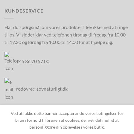
KUNDESERVICE
Har du spørgsmål om vores produkter? Tøv ikke med at ringe
til os. Vi sidder klar ved telefonen tirsdag til fredag fra 10.00
til 17.30 og lørdag fra 10.00 til 14.00 for at hjælpe dig.
+45 36 70 57 00
rodovre@sovnaturligt.dk
Ved at lukke dette banner accepterer du vores betingelser for
brug i forhold til brugen af cookies, der gør det muligt at
personliggøre din oplevelse i vores butik.