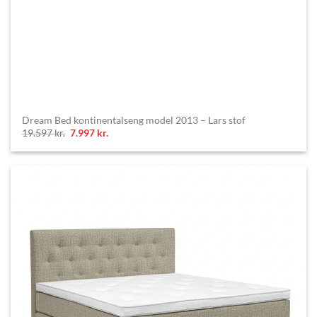
Dream Bed kontinentalseng model 2013 – Lars stof
Original
Current
19.597
kr.
7.997
kr.
price
price
was:
is:
19.597 kr..
7.997 kr..