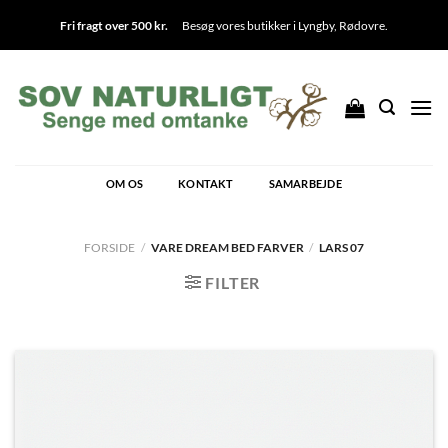
Fortsæt
Fri fragt over 500 kr.
Besøg vores butikker i
Lyngby
,
Rødovre
.
til
indhold
OM OS
KONTAKT
SAMARBEJDE
FORSIDE
/
VARE DREAM BED FARVER
/
LARS 07
FILTER