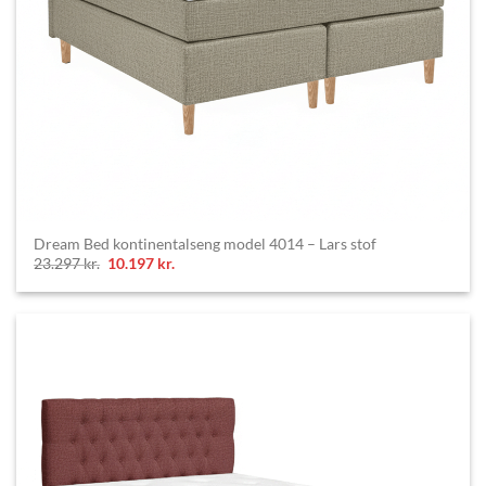
Dream Bed kontinentalseng model 4014 – Lars stof
Original
Current
23.297
kr.
10.197
kr.
price
price
was:
is:
23.297 kr..
10.197 kr..