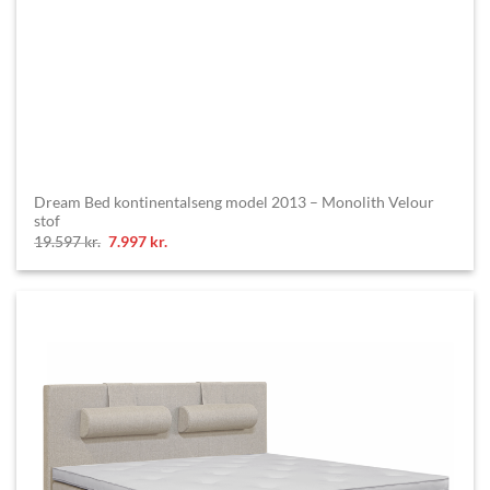
Dream Bed kontinentalseng model 2013 – Monolith Velour
stof
Original
Current
19.597
kr.
7.997
kr.
price
price
was:
is:
19.597 kr..
7.997 kr..