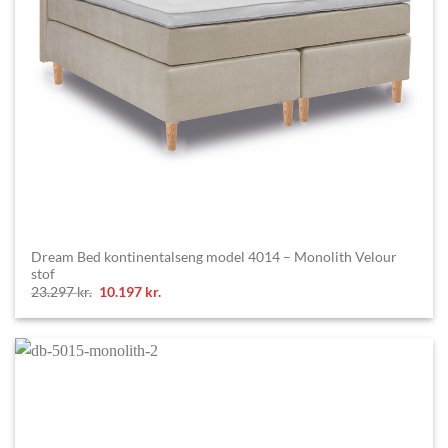
Dream Bed kontinentalseng model 4014 – Monolith Velour
stof
Original
Current
23.297
kr.
10.197
kr.
price
price
was:
is:
23.297 kr..
10.197 kr..