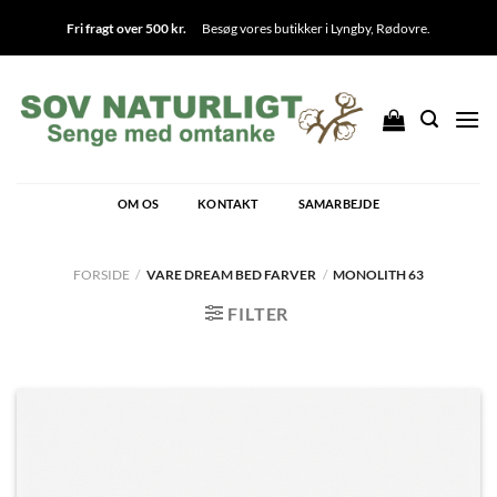
Fortsæt
Fri fragt over 500 kr.
Besøg vores butikker i
Lyngby
,
Rødovre
.
til
indhold
OM OS
KONTAKT
SAMARBEJDE
FORSIDE
/
VARE DREAM BED FARVER
/
MONOLITH 63
FILTER