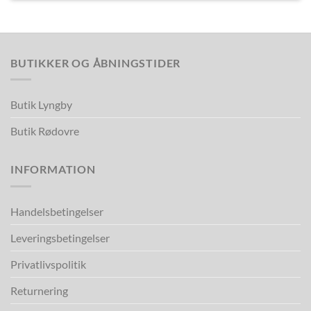
BUTIKKER OG ÅBNINGSTIDER
Butik Lyngby
Butik Rødovre
INFORMATION
Handelsbetingelser
Leveringsbetingelser
Privatlivspolitik
Returnering