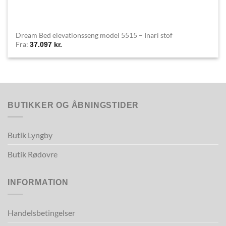
Dream Bed elevationsseng model 5515 – Inari stof
Fra:
37.097
kr.
BUTIKKER OG ÅBNINGSTIDER
Butik Lyngby
Butik Rødovre
INFORMATION
Handelsbetingelser