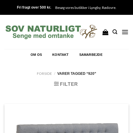
Fortsæt
Besøg vores butikker i
Lyngby
,
Rødovre
.
Fri fragt over 500 kr.
til
indhold
OM OS
KONTAKT
SAMARBEJDE
FORSIDE
/
VARER TAGGED “920”
FILTER