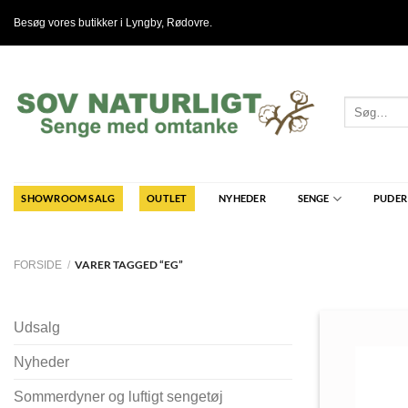
Fortsæt
Besøg vores butikker i
Lyngby
,
Rødovre
.
til
indhold
Søg
efter:
SHOWROOM SALG
OUTLET
NYHEDER
SENGE
PUDER
VARER TAGGED “EG”
FORSIDE
/
Udsalg
Nyheder
Sommerdyner og luftigt sengetøj