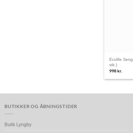
Ecolife Sen
stk.)
998
kr.
BUTIKKER OG ÅBNINGSTIDER
Butik Lyngby