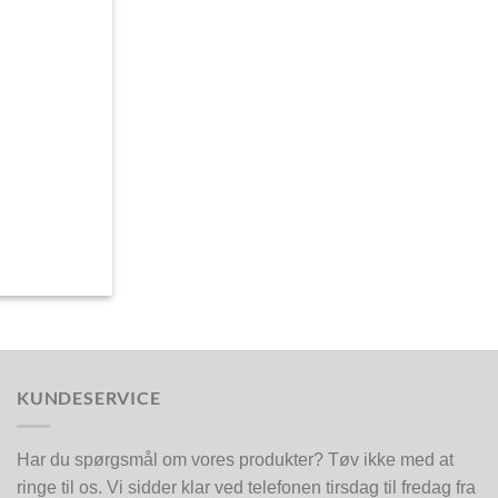
KUNDESERVICE
Har du spørgsmål om vores produkter? Tøv ikke med at
ringe til os. Vi sidder klar ved telefonen tirsdag til fredag fra