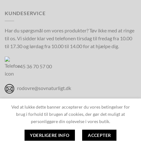
KUNDESERVICE
Har du spørgsmål om vores produkter? Tøv ikke med at ringe
til os. Vi sidder klar ved telefonen tirsdag til fredag fra 10.00
til 17.30 og lørdag fra 10.00 til 14.00 for at hjælpe dig.
+45 36 70 57 00
rodovre@sovnaturligt.dk
Ved at lukke dette banner accepterer du vores betingelser for
brug i forhold til brugen af cookies, der gør det muligt at
personliggøre din oplevelse i vores butik.
Copyright 2026 © Sov Naturligt - CVR: DK46713818 - Roskildevej
YDERLIGERE INFO
ACCEPTER
272 B - 2610 Rødovre