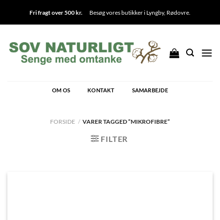
Fortsæt
Fri fragt over 500 kr.
Besøg vores butikker i
Lyngby
,
Rødovre
.
til
indhold
OM OS
KONTAKT
SAMARBEJDE
FORSIDE
/
VARER TAGGED “MIKROFIBRE”
FILTER