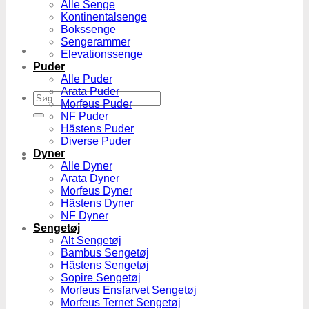
Alle Senge
Kontinentalsenge
Bokssenge
Sengerammer
Elevationssenge
Puder
Alle Puder
Arata Puder
Søg
Morfeus Puder
efter:
NF Puder
Hästens Puder
Diverse Puder
Dyner
Alle Dyner
Arata Dyner
Morfeus Dyner
Hästens Dyner
NF Dyner
Sengetøj
Alt Sengetøj
Bambus Sengetøj
Hästens Sengetøj
Sopire Sengetøj
Morfeus Ensfarvet Sengetøj
Morfeus Ternet Sengetøj