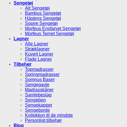
Sengetøj
Alt Sengetøj
Bambus Sengetøj
Hästens Sengetøj
Sopire Sengetøj
Morfeus Ensfarvet Sengetøj
Morfeus Ternet Sengetøj
Lagner
Alle Lagner
Stræklagner
Kuvert Lagner
Flade Lagner
Tilbehør
Topmadrasser
Springmadrasser
Somnus Baser
Sengegavle
Madrasskåner
Samlebeslag
Sengeben
Sengekapper
Sengeborde
Kollektion til de mindste
Personligt tilbehør
Blog