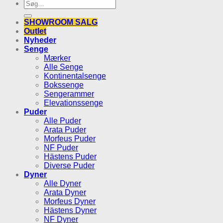
Søg
efter:
SHOWROOM SALG
Outlet
Nyheder
Senge
Mærker
Alle Senge
Kontinentalsenge
Bokssenge
Sengerammer
Elevationssenge
Puder
Alle Puder
Arata Puder
Morfeus Puder
NF Puder
Hästens Puder
Diverse Puder
Dyner
Alle Dyner
Arata Dyner
Morfeus Dyner
Hästens Dyner
NF Dyner