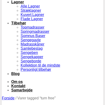
Lagner
Alle Lagner
Stræklagner
Kuvert Lagner
Flade Lagner
Tilbehør
Topmadrasser
Springmadrasser
Somnus Baser
Sengegavle
Madrasskåner
Samlebeslag
Sengeben
Sengekapper
Sengeborde
Kollektion til de mindste
Personligt tilbehør
Blog
Om os
Kontakt
Samarbejde
Forside
/
Varer tagged “turn free”