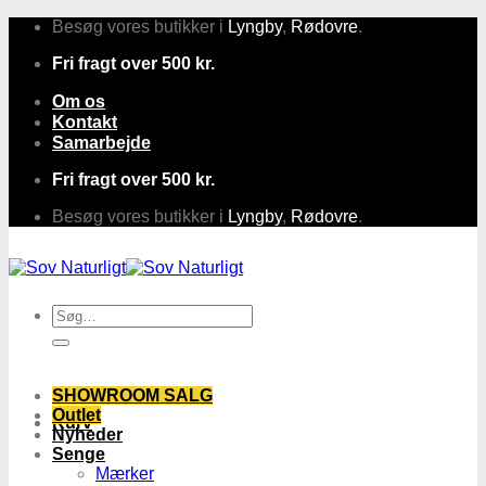
Fortsæt
Besøg vores butikker i
Lyngby
,
Rødovre
.
til
Fri fragt over 500 kr.
indhold
Om os
Kontakt
Samarbejde
Fri fragt over 500 kr.
Besøg vores butikker i
Lyngby
,
Rødovre
.
Søg
efter:
SHOWROOM SALG
Outlet
Kurv
Nyheder
Senge
Mærker