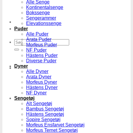
Alle Senge
Kontinentalsenge
Bokssenge
Sengerammer
Elevationssenge
Puder
Alle Puder
Arata Puder
Søg
Morfeus Puder
efter:
NF Puder
Hästens Puder
Diverse Puder
Dyner
Alle Dyner
Arata Dyner
Morfeus Dyner
Hästens Dyner
NF Dyner
Sengetøj
Alt Sengetøj
Bambus Sengetøj
Hästens Sengetøj
Sopire Sengetøj
Morfeus Ensfarvet Sengetøj
Morfeus Ternet Sengetøj