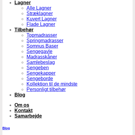
Lagner
Alle Lagner
Stræklagner
Kuvert Lagner
Flade Lagner
Tilbehør
Topmadrasser
Springmadrasser
Somnus Baser
Sengegavle
Madrasskåner
Samlebeslag
Sengeben
Sengekapper
Sengeborde
Kollektion til de mindste
Personligt tilbehør
Blog
Om os
Kontakt
Samarbejde
Blog