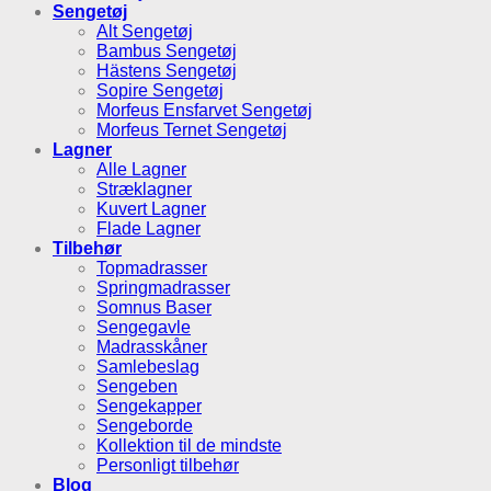
Sengetøj
Alt Sengetøj
Bambus Sengetøj
Hästens Sengetøj
Sopire Sengetøj
Morfeus Ensfarvet Sengetøj
Morfeus Ternet Sengetøj
Lagner
Alle Lagner
Stræklagner
Kuvert Lagner
Flade Lagner
Tilbehør
Topmadrasser
Springmadrasser
Somnus Baser
Sengegavle
Madrasskåner
Samlebeslag
Sengeben
Sengekapper
Sengeborde
Kollektion til de mindste
Personligt tilbehør
Blog