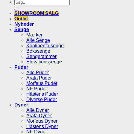
Søg
efter:
SHOWROOM SALG
Outlet
Nyheder
Senge
Mærker
Alle Senge
Kontinentalsenge
Bokssenge
Sengerammer
Elevationssenge
Puder
Alle Puder
Arata Puder
Morfeus Puder
NF Puder
Hästens Puder
Diverse Puder
Dyner
Alle Dyner
Arata Dyner
Morfeus Dyner
Hästens Dyner
NF Dyner