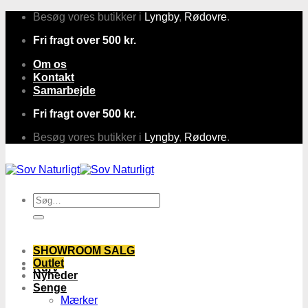
Fortsæt
Besøg vores butikker i
Lyngby
,
Rødovre
.
til
Fri fragt over 500 kr.
indhold
Om os
Kontakt
Samarbejde
Fri fragt over 500 kr.
Besøg vores butikker i
Lyngby
,
Rødovre
.
Søg
efter:
SHOWROOM SALG
Outlet
Kurv
Nyheder
Senge
Mærker