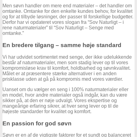
Men søvn handler om mere end materialer – det handler om
omtanke. Omtanke for den enkelte kundes behov, for kvalitet
og for at tilbyde løsninger, der passer til forskellige budgetter.
Derfor har vi opdateret vores slogan fra “Sov Naturligt – i
rene naturmaterialer” til “Sov Naturligt – Senge med
omtanke.”
En bredere tilgang – samme høje standard
Vi har udvidet sortimentet med senge, der ikke udelukkende
består af naturmaterialer, men som stadig lever op til vores
kompromisløse krav til komfort, holdbarhed og søvnkvalitet.
Målet er at præsentere stærke alternativer i en anden
prisklasse uden at gå på kompromis med vores værdier.
Uanset om du vælger en seng i 100% naturmaterialer eller
en model, hvor andre materialer også indgår, kan du være
sikker på, at den er nøje udvalgt. Vores ekspertise og
mangeårige erfaring sikrer, at hver seng lever op til de
højeste standarder for kvalitet og komfort.
En passion for god søvn
Søvn er en af de vigtigste faktorer for et sundt og balanceret