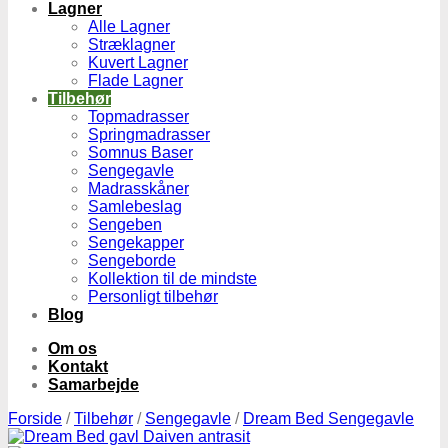
Lagner
Alle Lagner
Stræklagner
Kuvert Lagner
Flade Lagner
Tilbehør
Topmadrasser
Springmadrasser
Somnus Baser
Sengegavle
Madrasskåner
Samlebeslag
Sengeben
Sengekapper
Sengeborde
Kollektion til de mindste
Personligt tilbehør
Blog
Om os
Kontakt
Samarbejde
Forside
/
Tilbehør
/
Sengegavle
/
Dream Bed Sengegavle