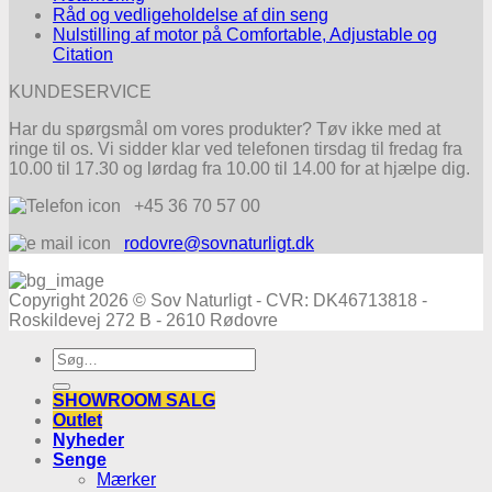
Råd og vedligeholdelse af din seng
Nulstilling af motor på Comfortable, Adjustable og
Citation
KUNDESERVICE
Har du spørgsmål om vores produkter? Tøv ikke med at
ringe til os. Vi sidder klar ved telefonen tirsdag til fredag fra
10.00 til 17.30 og lørdag fra 10.00 til 14.00 for at hjælpe dig.
+45 36 70 57 00
rodovre@sovnaturligt.dk
Copyright 2026 © Sov Naturligt - CVR: DK46713818 -
Roskildevej 272 B - 2610 Rødovre
Søg
efter:
SHOWROOM SALG
Outlet
Nyheder
Senge
Mærker