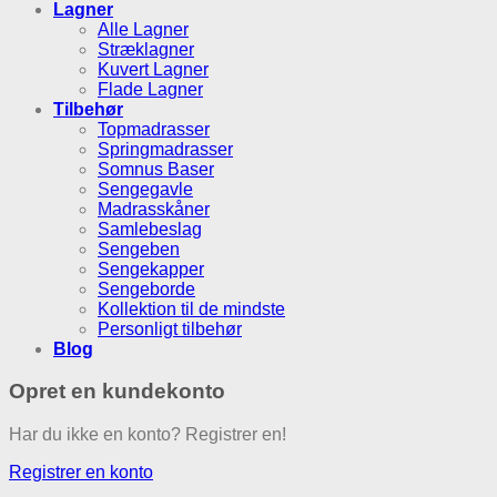
Lagner
Alle Lagner
Stræklagner
Kuvert Lagner
Flade Lagner
Tilbehør
Topmadrasser
Springmadrasser
Somnus Baser
Sengegavle
Madrasskåner
Samlebeslag
Sengeben
Sengekapper
Sengeborde
Kollektion til de mindste
Personligt tilbehør
Blog
Opret en kundekonto
Har du ikke en konto? Registrer en!
Registrer en konto