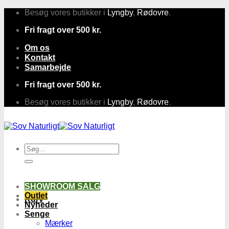
Fortsæt
Besøg vores butikker i
Lyngby
,
Rødovre
.
til
Fri fragt over 500 kr.
indhold
Om os
Kontakt
Samarbejde
Fri fragt over 500 kr.
Besøg vores butikker i
Lyngby
,
Rødovre
.
Søg
efter:
SHOWROOM SALG
Outlet
Kurv
Nyheder
Senge
Mærker