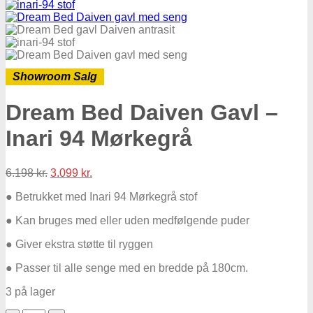
Showroom Salg
Dream Bed Daiven Gavl –
Inari 94 Mørkegrå
Original
Current
6.198
kr.
3.099
kr.
price
price
● Betrukket med Inari 94 Mørkegrå stof
was:
is:
6.198 kr..
3.099 kr..
● Kan bruges med eller uden medfølgende puder
● Giver ekstra støtte til ryggen
● Passer til alle senge med en bredde på 180cm.
3 på lager