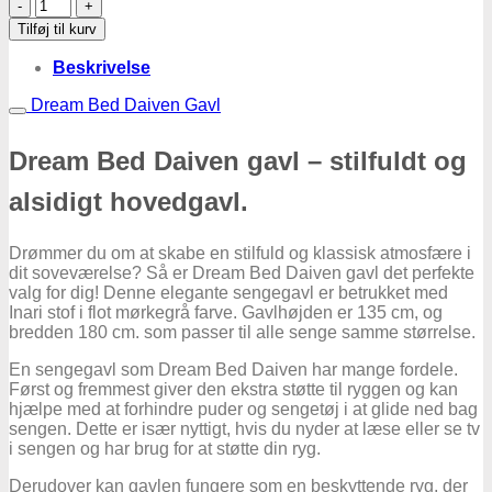
Dream
Bed
Tilføj til kurv
Daiven
Gavl
Beskrivelse
-
Inari
Dream Bed Daiven Gavl
94
Mørkegrå
Dream Bed Daiven gavl – stilfuldt og
antal
alsidigt hovedgavl.
Drømmer du om at skabe en stilfuld og klassisk atmosfære i
dit soveværelse? Så er Dream Bed Daiven gavl det perfekte
valg for dig! Denne elegante sengegavl er betrukket med
Inari stof i flot mørkegrå farve. Gavlhøjden er 135 cm, og
bredden 180 cm. som passer til alle senge samme størrelse.
En sengegavl som Dream Bed Daiven har mange fordele.
Først og fremmest giver den ekstra støtte til ryggen og kan
hjælpe med at forhindre puder og sengetøj i at glide ned bag
sengen. Dette er især nyttigt, hvis du nyder at læse eller se tv
i sengen og har brug for at støtte din ryg.
Derudover kan gavlen fungere som en beskyttende ryg, der