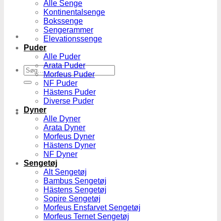
Alle Senge
Kontinentalsenge
Bokssenge
Sengerammer
Elevationssenge
Puder
Alle Puder
Arata Puder
Søg
Morfeus Puder
efter:
NF Puder
Hästens Puder
Diverse Puder
Dyner
Alle Dyner
Arata Dyner
Morfeus Dyner
Hästens Dyner
NF Dyner
Sengetøj
Alt Sengetøj
Bambus Sengetøj
Hästens Sengetøj
Sopire Sengetøj
Morfeus Ensfarvet Sengetøj
Morfeus Ternet Sengetøj