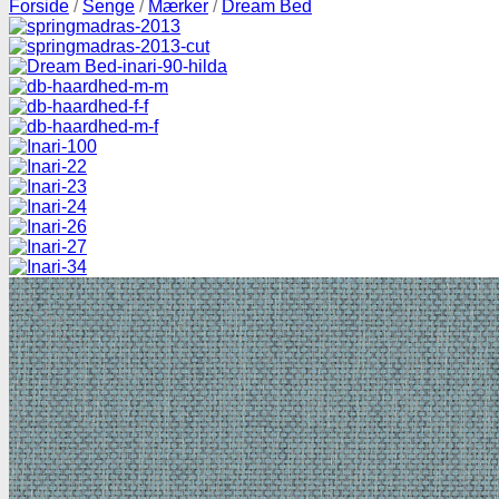
Forside
/
Senge
/
Mærker
/
Dream Bed