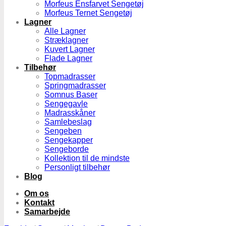
Morfeus Ensfarvet Sengetøj
Morfeus Ternet Sengetøj
Lagner
Alle Lagner
Stræklagner
Kuvert Lagner
Flade Lagner
Tilbehør
Topmadrasser
Springmadrasser
Somnus Baser
Sengegavle
Madrasskåner
Samlebeslag
Sengeben
Sengekapper
Sengeborde
Kollektion til de mindste
Personligt tilbehør
Blog
Om os
Kontakt
Samarbejde