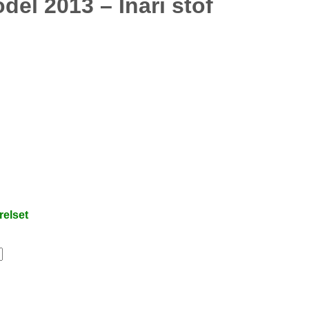
l 2013 – Inari stof
relset