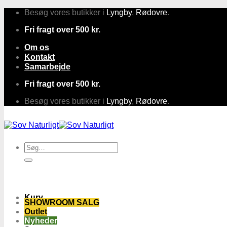
Fortsæt
Besøg vores butikker i
Lyngby
,
Rødovre
.
til
Fri fragt over 500 kr.
indhold
Om os
Kontakt
Samarbejde
Fri fragt over 500 kr.
Besøg vores butikker i
Lyngby
,
Rødovre
.
Søg
efter:
Kurv
SHOWROOM SALG
Outlet
Nyheder