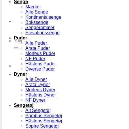
Senge
Mærker
Alle Senge
Kontinentalsenge
Bokssenge
Sengerammer
Elevationssenge
Puder
Søg
Alle Puder
efter:
Arata Puder
Morfeus Puder
NF Puder
Hästens Puder
Diverse Puder
Dyner
Alle Dyner
Arata Dyner
Morfeus Dyner
Hästens Dyner
NF Dyner
Sengetøj
Alt Sengetøj
Bambus Sengetøj
Hästens Sengetøj
Sopire Sengetøj