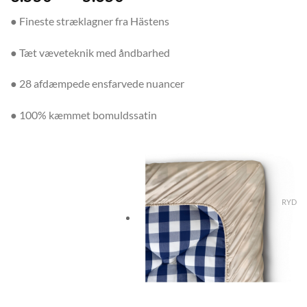
● Fineste stræklagner fra Hästens
● Tæt væveteknik med åndbarhed
● 28 afdæmpede ensfarvede nuancer
● 100% kæmmet bomuldssatin
RYD