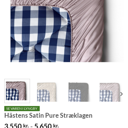
SE VAREN I LYNGBY
Hästens Satin Pure Stræklagen
3.550
-
5.650
kr.
kr.