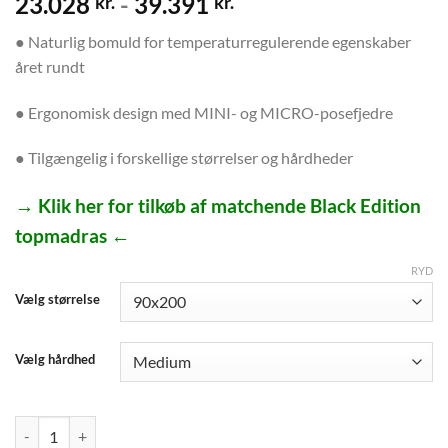
23.028
-
39.391
kr.
kr.
● Naturlig bomuld for temperaturregulerende egenskaber
året rundt
● Ergonomisk design med MINI- og MICRO-posefjedre
● Tilgængelig i forskellige størrelser og hårdheder
→ Klik her for tilkøb af matchende Black Edition
topmadras ←
RYD
Vælg størrelse
Vælg hårdhed
Heavens Concord Black Edition Springmadras antal