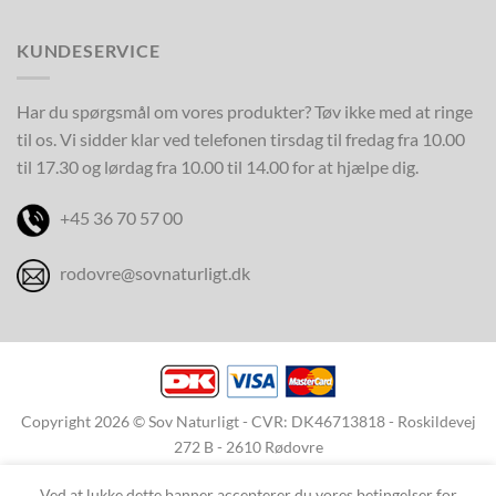
KUNDESERVICE
Har du spørgsmål om vores produkter? Tøv ikke med at ringe
til os. Vi sidder klar ved telefonen tirsdag til fredag fra 10.00
til 17.30 og lørdag fra 10.00 til 14.00 for at hjælpe dig.
+45 36 70 57 00
rodovre@sovnaturligt.dk
Copyright 2026 © Sov Naturligt - CVR: DK46713818 - Roskildevej
272 B - 2610 Rødovre
Ved at lukke dette banner accepterer du vores betingelser for