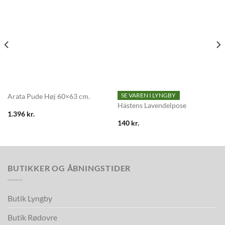
SE VAREN I LYNGBY
Arata Pude Høj 60×63 cm.
Hästens Lavendelpose
1.396
kr.
140
kr.
BUTIKKER OG ÅBNINGSTIDER
Butik Lyngby
Butik Rødovre