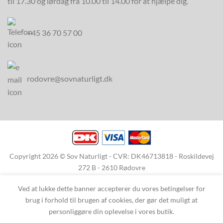
til 17.30 og lørdag fra 10.00 til 14.00 for at hjælpe dig.
+45 36 70 57 00
rodovre@sovnaturligt.dk
Copyright 2026 © Sov Naturligt - CVR: DK46713818 - Roskildevej
272 B - 2610 Rødovre
Ved at lukke dette banner accepterer du vores betingelser for
brug i forhold til brugen af cookies, der gør det muligt at
personliggøre din oplevelse i vores butik.