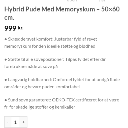
Hybrid Pude Med Memoryskum – 50×60
cm.
999
kr.
● Skræddersyet komfort: Justerbar fyld af revet
memoryskum for den ideelle støtte og blødhed
● Støtte til alle sovepositioner: Tilpas fyldet efter din
foretrukne måde at sove på
● Langvarig holdbarhed: Omfordel fyldet for at undgå flade
områder og bevare puden komfortabel
● Sund søvn garanteret: OEKO-TEX certificeret for at være
fri for skadelige stoffer og kemikalier
Hybrid Pude Med Memoryskum - 50x60 cm. antal