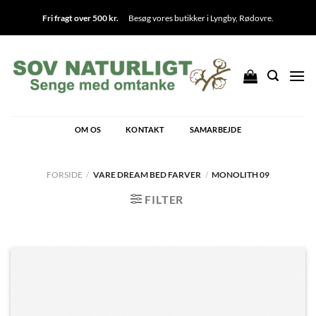
Fortsæt
Fri fragt over 500 kr.
Besøg vores butikker i
Lyngby
,
Rødovre
.
til
indhold
OM OS
KONTAKT
SAMARBEJDE
FORSIDE
/
VARE DREAM BED FARVER
/
MONOLITH 09
FILTER