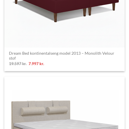
Dream Bed kontinentalseng model 2013 – Monolith Velour
stof
Original
Current
19.597
kr.
7.997
kr.
price
price
was:
is:
19.597 kr..
7.997 kr..