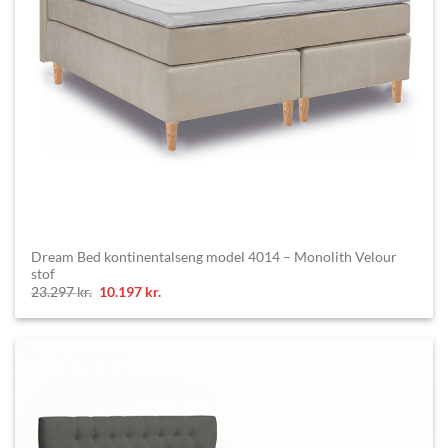
Dream Bed kontinentalseng model 4014 – Monolith Velour
stof
Original
Current
23.297
kr.
10.197
kr.
price
price
was:
is:
23.297 kr..
10.197 kr..