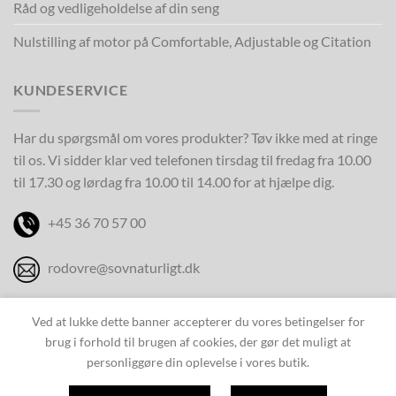
Råd og vedligeholdelse af din seng
Nulstilling af motor på Comfortable, Adjustable og Citation
KUNDESERVICE
Har du spørgsmål om vores produkter? Tøv ikke med at ringe
til os. Vi sidder klar ved telefonen tirsdag til fredag fra 10.00
til 17.30 og lørdag fra 10.00 til 14.00 for at hjælpe dig.
+45 36 70 57 00
rodovre@sovnaturligt.dk
Ved at lukke dette banner accepterer du vores betingelser for
brug i forhold til brugen af cookies, der gør det muligt at
personliggøre din oplevelse i vores butik.
Copyright 2026 © Sov Naturligt - CVR: DK46713818 - Roskildevej