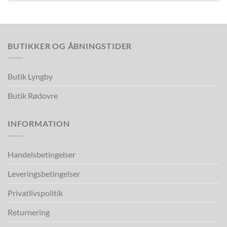
BUTIKKER OG ÅBNINGSTIDER
Butik Lyngby
Butik Rødovre
INFORMATION
Handelsbetingelser
Leveringsbetingelser
Privatlivspolitik
Returnering