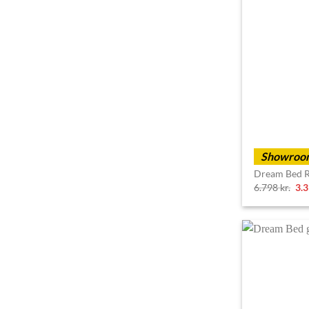
Showroom
Dream Bed Ro
Ori
6.798
kr.
3.
pri
wa
6.7