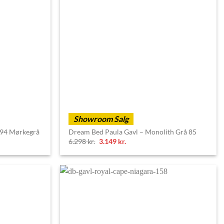
Showroom Salg
 94 Mørkegrå
Dream Bed Paula Gavl – Monolith Grå 85
Original
Current
6.298
kr.
3.149
kr.
price
price
was:
is:
6.298 kr..
3.149 kr..