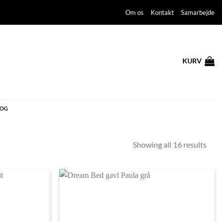
Om os
Kontakt
Samarbejde
KURV
LOG
Sort
Showing all 16 results
by
price
low
to
high