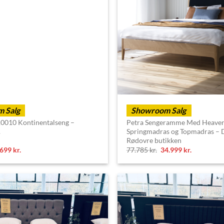
 Salg
Showroom Salg
0010 Kontinentalseng –
Petra Sengeramme Med Heave
.
Springmadras og Topmadras – 
Rødovre butikken
riginal
Current
Original
Current
.699
kr.
77.785
kr.
34.999
kr.
rice
price
price
price
as:
is:
was:
is:
.195 kr..
9.699 kr..
77.785 kr..
34.999 kr..