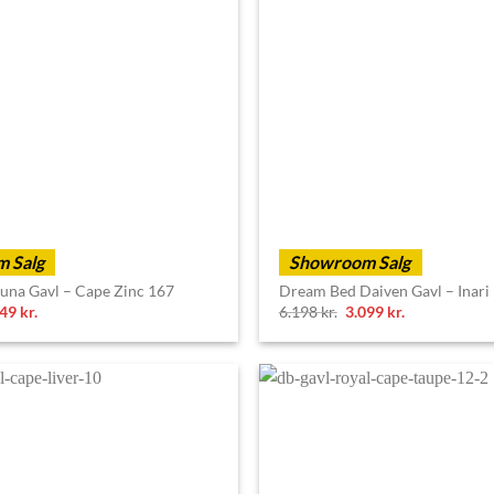
 Salg
Showroom Salg
una Gavl – Cape Zinc 167
Dream Bed Daiven Gavl – Inari
ginal
Current
Original
Current
649
kr.
6.198
kr.
3.099
kr.
ce
price
price
price
s:
is:
was:
is:
98 kr..
2.649 kr..
6.198 kr..
3.099 kr..