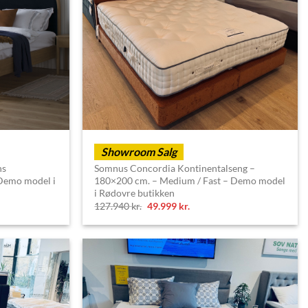
Showroom Salg
ns
Somnus Concordia Kontinentalseng –
Demo model i
180×200 cm. – Medium / Fast – Demo model
i Rødovre butikken
Original
Current
127.940
kr.
49.999
kr.
price
price
was:
is:
127.940 kr..
49.999 kr..