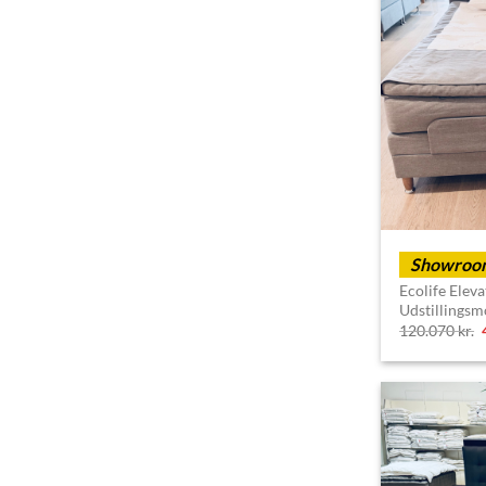
Showroom
Ecolife Elev
Udstillingsm
120.070
kr.