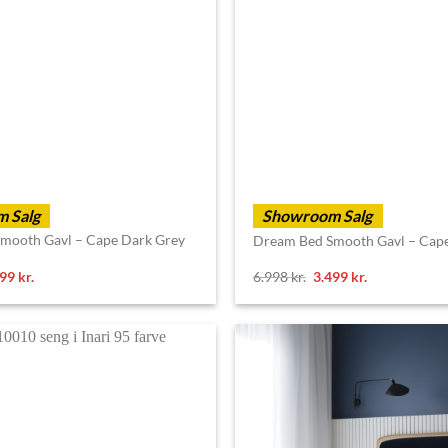
 Salg
Showroom Salg
mooth Gavl – Cape Dark Grey
Dream Bed Smooth Gavl – Cape
ginal
Current
Original
Current
499
kr.
6.998
kr.
3.499
kr.
ce
price
price
price
s:
is:
was:
is:
98 kr..
3.499 kr..
6.998 kr..
3.499 kr..