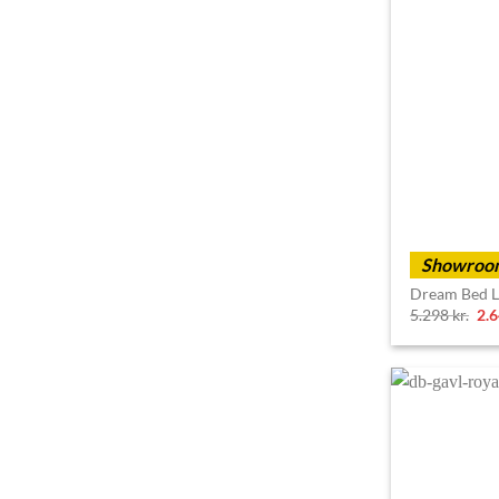
Showroom
Dream Bed L
Ori
5.298
kr.
2.
pri
wa
5.2