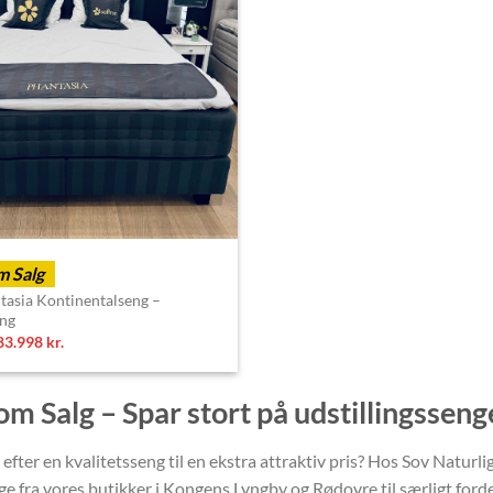
 Salg
tasia Kontinentalseng –
eng
Original
Current
83.998
kr.
price
price
was:
is:
116.580 kr..
83.998 kr..
 Salg – Spar stort på udstillingsseng
 efter en kvalitetsseng til en ekstra attraktiv pris? Hos Sov Natur
ge fra vores butikker i Kongens Lyngby og Rødovre til særligt forde