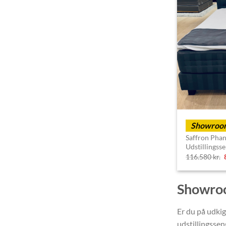
Showroom
Saffron Phan
Udstillingss
116.580
kr.
Showroom
Er du på udkig
udstillingssen