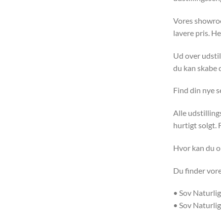
Vores showroo
lavere pris. H
Ud over udstil
du kan skabe 
Find din nye s
Alle udstillin
hurtigt solgt. 
Hvor kan du o
Du finder vor
• Sov Naturli
• Sov Naturli