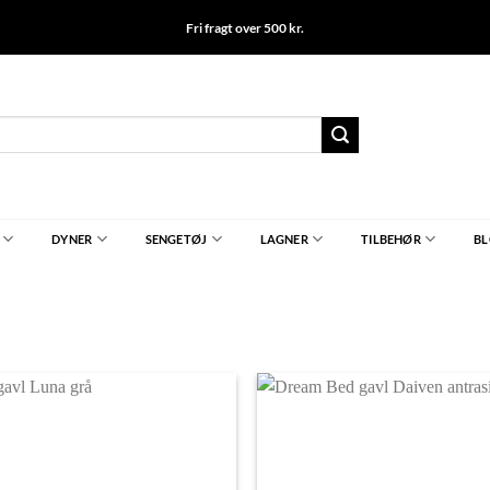
Fri fragt over 500 kr.
DYNER
SENGETØJ
LAGNER
TILBEHØR
B