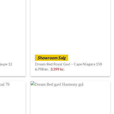
Showroom Salg
Taupe 12
Dream Bed Royal Gavl – Cape Niagara 158
Original
Current
6.798
kr.
3.399
kr.
price
price
was:
is:
6.798 kr..
3.399 kr..