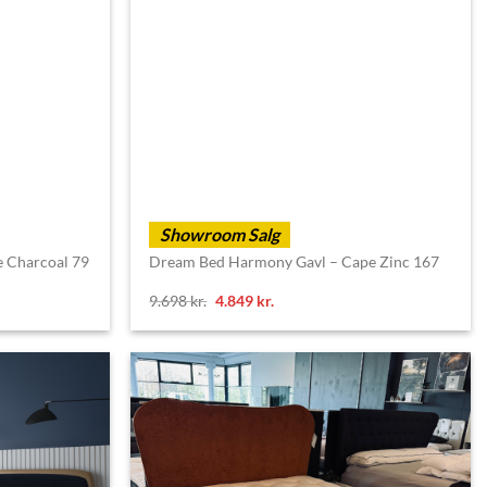
Showroom Salg
 Charcoal 79
Dream Bed Harmony Gavl – Cape Zinc 167
Original
Current
9.698
kr.
4.849
kr.
price
price
was:
is:
9.698 kr..
4.849 kr..