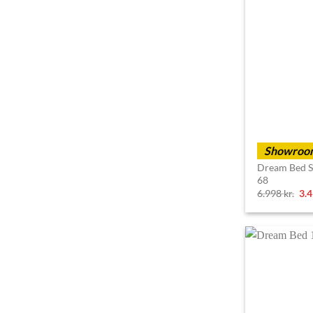
Showroom
Dream Bed S
68
Ori
6.998
kr.
3.
pri
wa
6.9