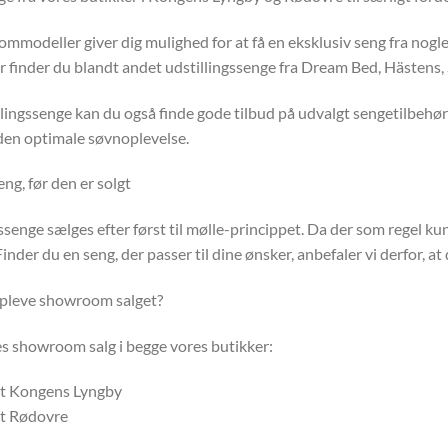
mmodeller giver dig mulighed for at få en eksklusiv seng fra nog
er finder du blandt andet udstillingssenge fra Dream Bed, Hästens,
lingssenge kan du også finde gode tilbud på udvalgt sengetilbehør
den optimale søvnoplevelse.
eng, før den er solgt
gssenge sælges efter først til mølle-princippet. Da der som regel k
Finder du en seng, der passer til dine ønsker, anbefaler vi derfor, at
pleve showroom salget?
es showroom salg i begge vores butikker:
gt Kongens Lyngby
gt Rødovre