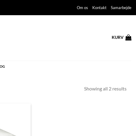
Om os
Kontakt
Samarbejde
KURV
LOG
Sort
Showing all 2 results
by
price
low
to
high