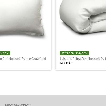
LYNGBY
SE VAREN I LYNGBY
ng Pudebetræk By Ilse Crawford
Hästens Being Dynebetræk By I
.
6.000
kr.
INFORMATION