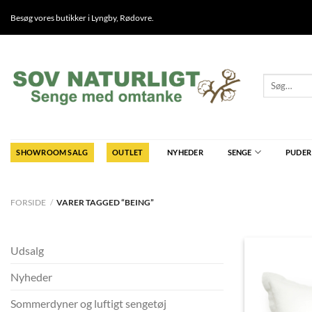
Fortsæt
Besøg vores butikker i
Lyngby
,
Rødovre
.
til
indhold
Søg
efter:
SHOWROOM SALG
OUTLET
NYHEDER
SENGE
PUDER
FORSIDE
/
VARER TAGGED “BEING”
Udsalg
Nyheder
Sommerdyner og luftigt sengetøj