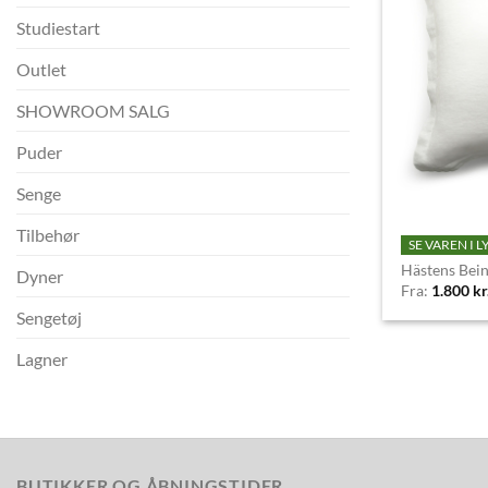
Studiestart
Outlet
SHOWROOM SALG
Puder
Senge
Tilbehør
SE VAREN I 
Hästens Bei
Dyner
Fra:
1.800
kr
Sengetøj
Lagner
BUTIKKER OG ÅBNINGSTIDER