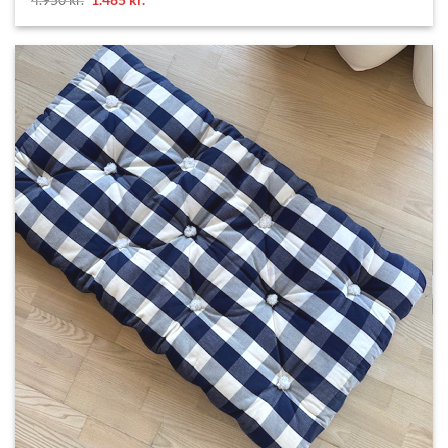
price
price
was:
is:
4.950 kr..
1.485 kr..