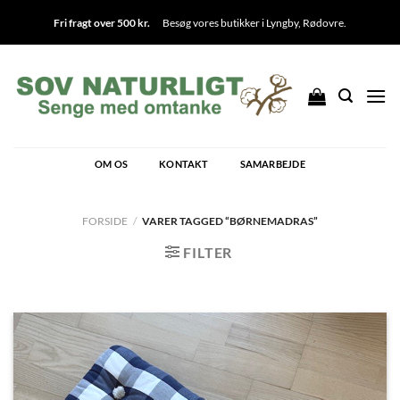
Fortsæt
Fri fragt over 500 kr.
Besøg vores butikker i
Lyngby
,
Rødovre
.
til
indhold
OM OS
KONTAKT
SAMARBEJDE
FORSIDE
/
VARER TAGGED “BØRNEMADRAS”
FILTER