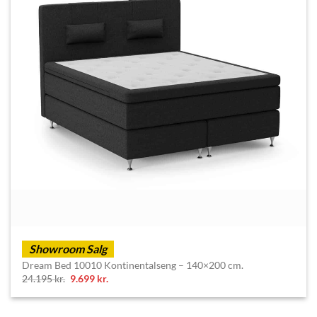
Showroom Salg
Dream Bed 10010 Kontinentalseng – 140×200 cm.
Original
Current
24.195
kr.
9.699
kr.
price
price
was:
is:
24.195 kr..
9.699 kr..