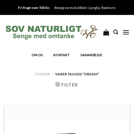
Fortsæt
Fri fragt over 500 kr.
Besøg vores butikker i
Lyngby
,
Rødovre
.
til
indhold
OM OS
KONTAKT
SAMARBEJDE
FORSIDE
/
VARER TAGGED “DREAM”
FILTER