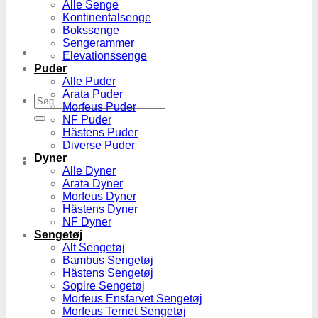
Alle Senge
Kontinentalsenge
Bokssenge
Sengerammer
Elevationssenge
Puder
Alle Puder
Arata Puder
Søg
Morfeus Puder
efter:
NF Puder
Hästens Puder
Diverse Puder
Dyner
Alle Dyner
Arata Dyner
Morfeus Dyner
Hästens Dyner
NF Dyner
Sengetøj
Alt Sengetøj
Bambus Sengetøj
Hästens Sengetøj
Sopire Sengetøj
Morfeus Ensfarvet Sengetøj
Morfeus Ternet Sengetøj