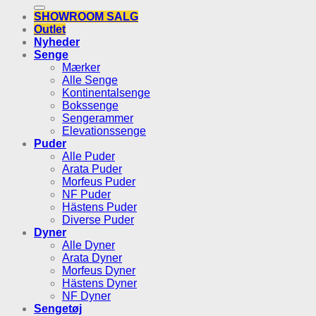
efter:
SHOWROOM SALG
Outlet
Nyheder
Senge
Mærker
Alle Senge
Kontinentalsenge
Bokssenge
Sengerammer
Elevationssenge
Puder
Alle Puder
Arata Puder
Morfeus Puder
NF Puder
Hästens Puder
Diverse Puder
Dyner
Alle Dyner
Arata Dyner
Morfeus Dyner
Hästens Dyner
NF Dyner
Sengetøj