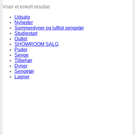
Viser et enkelt resultat
Udsalg
Nyheder
Sommerdyner og luftigt sengetøj
Studiestart
Outlet
SHOWROOM SALG
Puder
Senge
Tilbehør
Dyner
Sengetøj
Lagner