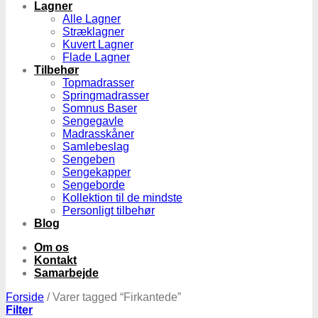
Lagner
Alle Lagner
Stræklagner
Kuvert Lagner
Flade Lagner
Tilbehør
Topmadrasser
Springmadrasser
Somnus Baser
Sengegavle
Madrasskåner
Samlebeslag
Sengeben
Sengekapper
Sengeborde
Kollektion til de mindste
Personligt tilbehør
Blog
Om os
Kontakt
Samarbejde
Forside
/
Varer tagged “Firkantede”
Filter