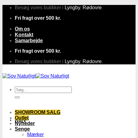
Fortsæt
Besøg vores butikker i
Lyngby
,
Rødovre
.
til
Fri fragt over 500 kr.
indhold
Om os
Kontakt
Samarbejde
Fri fragt over 500 kr.
Besøg vores butikker i
Lyngby
,
Rødovre
.
Søg
efter:
SHOWROOM SALG
Outlet
Kurv
Nyheder
Senge
Mærker