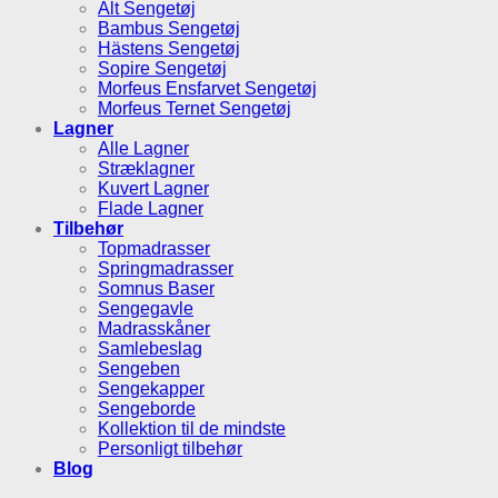
Alt Sengetøj
Bambus Sengetøj
Hästens Sengetøj
Sopire Sengetøj
Morfeus Ensfarvet Sengetøj
Morfeus Ternet Sengetøj
Lagner
Alle Lagner
Stræklagner
Kuvert Lagner
Flade Lagner
Tilbehør
Topmadrasser
Springmadrasser
Somnus Baser
Sengegavle
Madrasskåner
Samlebeslag
Sengeben
Sengekapper
Sengeborde
Kollektion til de mindste
Personligt tilbehør
Blog