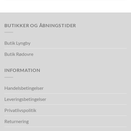
BUTIKKER OG ÅBNINGSTIDER
Butik Lyngby
Butik Rødovre
INFORMATION
Handelsbetingelser
Leveringsbetingelser
Privatlivspolitik
Returnering