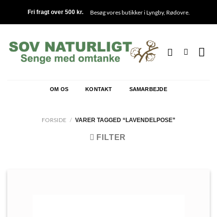
Fortsæt
Besøg vores butikker i
Lyngby
,
Rødovre
.
Fri fragt over 500 kr.
til
indhold
OM OS
KONTAKT
SAMARBEJDE
FORSIDE
/
VARER TAGGED “LAVENDELPOSE”
FILTER