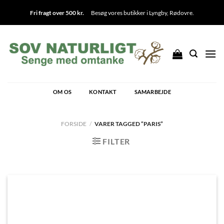
Fortsæt
Fri fragt over 500 kr.
Besøg vores butikker i
Lyngby
,
Rødovre
.
til
indhold
OM OS
KONTAKT
SAMARBEJDE
FORSIDE
/
VARER TAGGED “PARIS”
FILTER