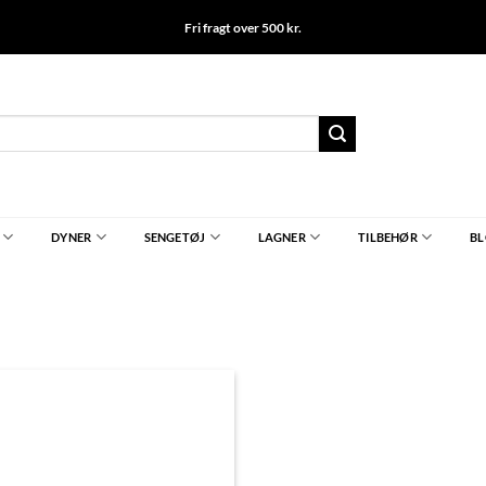
Fri fragt over 500 kr.
DYNER
SENGETØJ
LAGNER
TILBEHØR
B