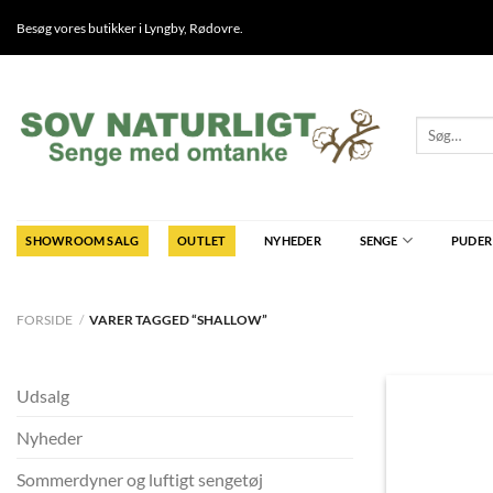
Fortsæt
Besøg vores butikker i
Lyngby
,
Rødovre
.
til
indhold
Søg
efter:
SHOWROOM SALG
OUTLET
NYHEDER
SENGE
PUDER
FORSIDE
/
VARER TAGGED “SHALLOW”
Udsalg
Nyheder
Sommerdyner og luftigt sengetøj