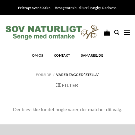
Fortsæt
Fri fragt over 500 kr.
Besøg vores butikker i
Lyngby
,
Rødovre
.
til
indhold
OM OS
KONTAKT
SAMARBEJDE
FORSIDE
/
VARER TAGGED “STELLA”
FILTER
Der blev ikke fundet nogle varer, der matcher dit valg.