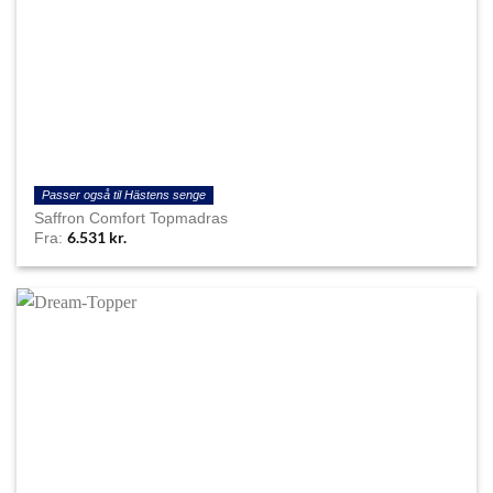
Passer også til Hästens senge
Saffron Comfort Topmadras
6.531
kr.
Fra: