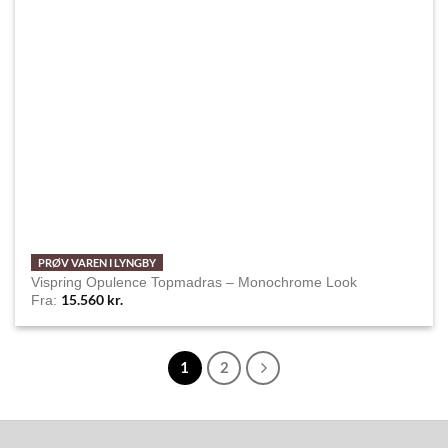
PRØV VAREN I LYNGBY
Vispring Opulence Topmadras – Monochrome Look
15.560
kr.
Fra:
1
2