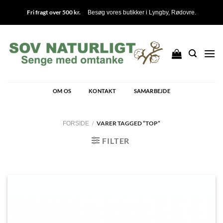
Fortsæt
Fri fragt over 500 kr.
Besøg vores butikker i
Lyngby
,
Rødovre
.
til
indhold
OM OS
KONTAKT
SAMARBEJDE
VARER TAGGED “TOP”
FORSIDE
/
FILTER