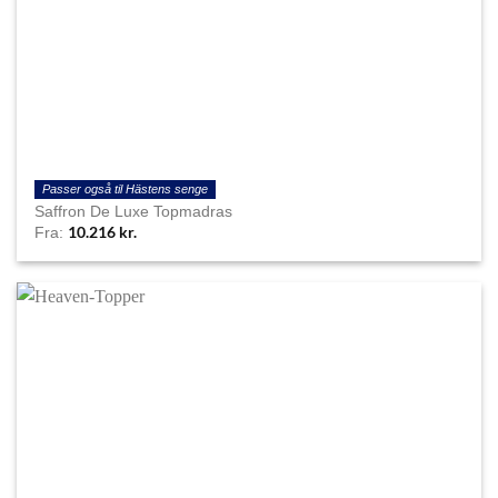
Passer også til Hästens senge
Saffron De Luxe Topmadras
10.216
kr.
Fra: