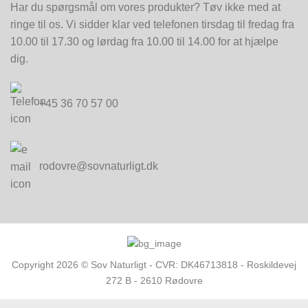
Har du spørgsmål om vores produkter? Tøv ikke med at
ringe til os. Vi sidder klar ved telefonen tirsdag til fredag fra
10.00 til 17.30 og lørdag fra 10.00 til 14.00 for at hjælpe
dig.
+45 36 70 57 00
rodovre@sovnaturligt.dk
Copyright 2026 © Sov Naturligt - CVR: DK46713818 - Roskildevej
272 B - 2610 Rødovre