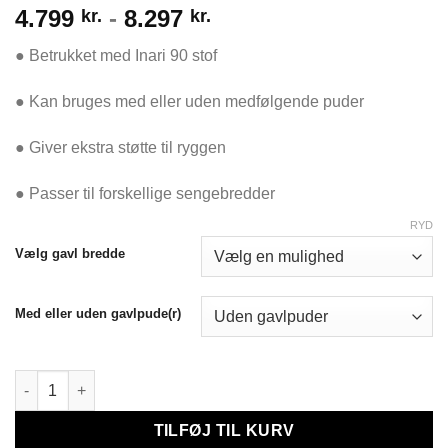
4.799
-
8.297
kr.
kr.
● Betrukket med Inari 90 stof
● Kan bruges med eller uden medfølgende puder
● Giver ekstra støtte til ryggen
● Passer til forskellige sengebredder
RYD
Vælg gavl bredde
Med eller uden gavlpude(r)
Dream Bed 900 Gavl - Inari 90 antal
TILFØJ TIL KURV