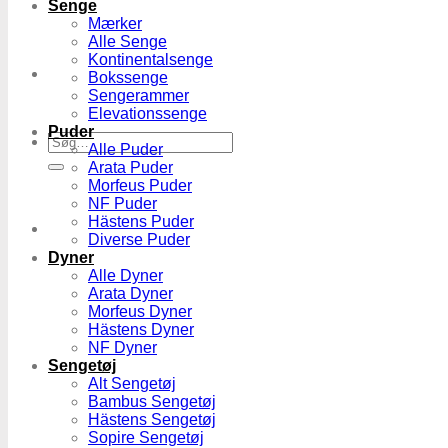
Senge
Mærker
Alle Senge
Kontinentalsenge
Bokssenge
Sengerammer
Elevationssenge
Puder
Søg
Alle Puder
efter:
Arata Puder
Morfeus Puder
NF Puder
Hästens Puder
Diverse Puder
Dyner
Alle Dyner
Arata Dyner
Morfeus Dyner
Hästens Dyner
NF Dyner
Sengetøj
Alt Sengetøj
Bambus Sengetøj
Hästens Sengetøj
Sopire Sengetøj