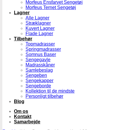
Morfeus Ensfarvet Sengetøj
Morfeus Ternet Sengetøj
Lagner
Alle Lagner
Stræklagner
Kuvert Lagner
Flade Lagner
Tilbehør
Topmadrasser
Springmadrasser
Somnus Baser
Sengegavle
Madrasskåner
Samlebeslag
Sengeben
Sengekapper
Sengeborde
Kollektion til de mindste
Personligt tilbehør
Blog
Om os
Kontakt
Samarbejde