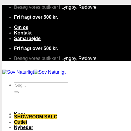
Fortsæt
Besøg vores butikker i
Lyngby
,
Rødovre
.
til
Fri fragt over 500 kr.
indhold
Om os
Kontakt
Samarbejde
Fri fragt over 500 kr.
Besøg vores butikker i
Lyngby
,
Rødovre
.
Søg
efter:
Kurv
SHOWROOM SALG
Outlet
Nyheder