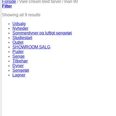
Forside
/
Vare Dream Bed farver
/
Inari 90
Filter
Sorted
Showing all 9 results
by
Udsalg
price:
Nyheder
low
Sommerdyner og luftigt sengetøj
to
Studiestart
high
Outlet
SHOWROOM SALG
Puder
Senge
Tilbehør
Dyner
Sengetøj
Lagner