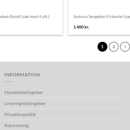
ben Rundt (sæt med 4 stk.)
Somnus Sengeben Firkantet (sæt
1.400
kr.
1
2
INFORMATION
Handelsbetingelser
Leveringsbetingelser
Privatlivspolitik
Returnering