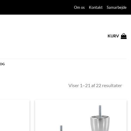
Om os
Kontakt
Samarbejde
KURV
LOG
Sort
Viser 1–21 af 22 resultater
by
price
low
to
high