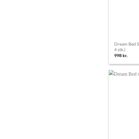
Dream Bed S
4 stk.)
998
kr.