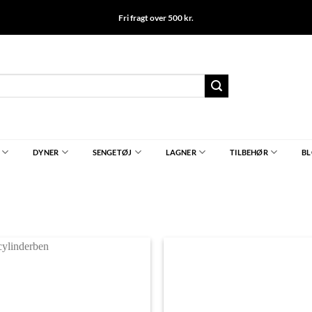
Fri fragt over 500 kr.
DYNER
SENGETØJ
LAGNER
TILBEHØR
B