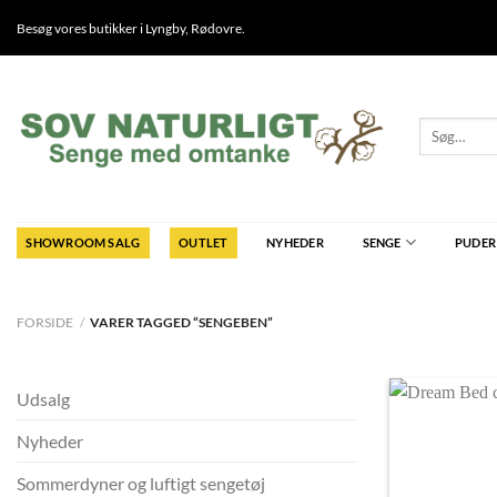
Fortsæt
Besøg vores butikker i
Lyngby
,
Rødovre
.
til
indhold
Søg
efter:
SHOWROOM SALG
OUTLET
NYHEDER
SENGE
PUDER
FORSIDE
/
VARER TAGGED “SENGEBEN”
Udsalg
Nyheder
Sommerdyner og luftigt sengetøj