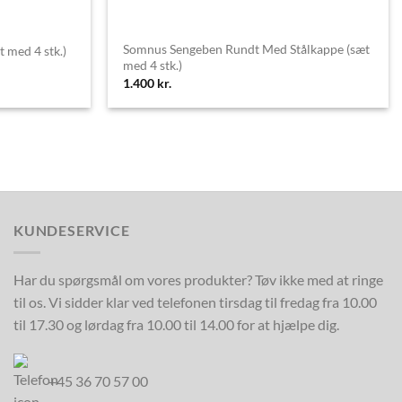
Somnus Sengeben Rundt Med Stålkappe (sæt
 med 4 stk.)
med 4 stk.)
1.400
kr.
KUNDESERVICE
Har du spørgsmål om vores produkter? Tøv ikke med at ringe
til os. Vi sidder klar ved telefonen tirsdag til fredag fra 10.00
til 17.30 og lørdag fra 10.00 til 14.00 for at hjælpe dig.
+45 36 70 57 00