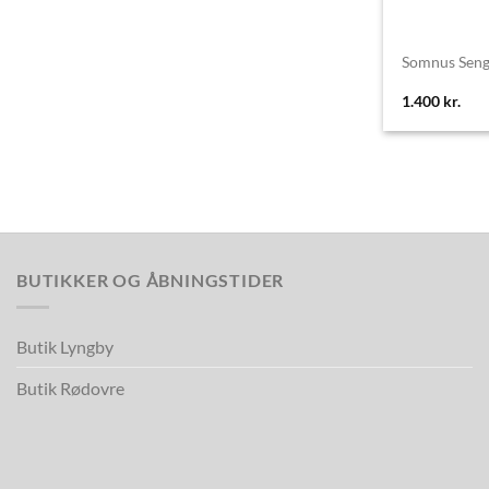
Somnus Senge
1.400
kr.
BUTIKKER OG ÅBNINGSTIDER
Butik Lyngby
Butik Rødovre