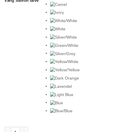
Vælg Saffron farve
Saffron Optical Squares Gavl antal